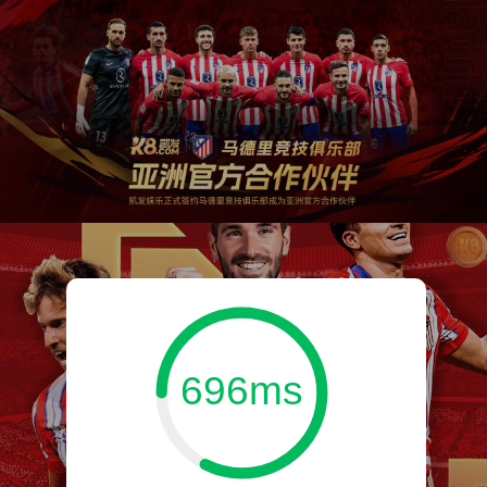
696ms